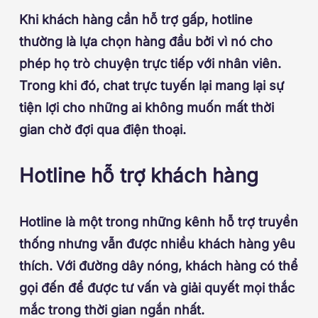
Khi khách hàng cần hỗ trợ gấp, hotline
thường là lựa chọn hàng đầu bởi vì nó cho
phép họ trò chuyện trực tiếp với nhân viên.
Trong khi đó, chat trực tuyến lại mang lại sự
tiện lợi cho những ai không muốn mất thời
gian chờ đợi qua điện thoại.
Hotline hỗ trợ khách hàng
Hotline là một trong những kênh hỗ trợ truyền
thống nhưng vẫn được nhiều khách hàng yêu
thích. Với đường dây nóng, khách hàng có thể
gọi đến để được tư vấn và giải quyết mọi thắc
mắc trong thời gian ngắn nhất.