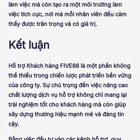
làm việc mà còn tạo ra một môi trường làm
việc tích cực, nơi mà mỗi nhân viên đều cảm
thấy được trân trọng và có giá trị.
Kết luận
Hỗ trợ Khách hàng FIVE88 là một phần không
thể thiếu trong chiến lược phát triển bền vững
của công ty. Sự chú trọng đến việc nâng cao
chất lượng dịch vụ hỗ trợ không chỉ mang lại
trải nghiệm tốt cho khách hàng mà còn giúp
xây dựng thương hiệu mạnh mẽ và đáng tin
cậy.
Bằng việc đầu tư vào các kênh hỗ trợ, quy