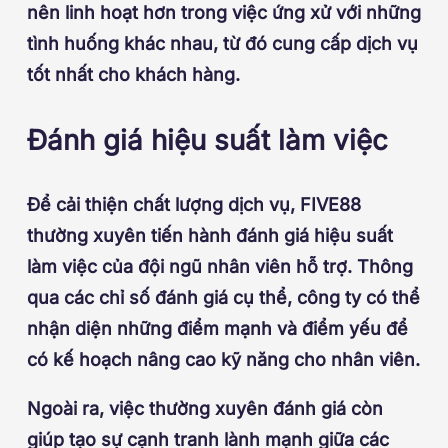
nên linh hoạt hơn trong việc ứng xử với những
tình huống khác nhau, từ đó cung cấp dịch vụ
tốt nhất cho khách hàng.
Đánh giá hiệu suất làm việc
Để cải thiện chất lượng dịch vụ, FIVE88
thường xuyên tiến hành đánh giá hiệu suất
làm việc của đội ngũ nhân viên hỗ trợ. Thông
qua các chỉ số đánh giá cụ thể, công ty có thể
nhận diện những điểm mạnh và điểm yếu để
có kế hoạch nâng cao kỹ năng cho nhân viên.
Ngoài ra, việc thường xuyên đánh giá còn
giúp tạo sự cạnh tranh lành mạnh giữa các