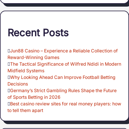
Recent Posts
Jun88 Casino – Experience a Reliable Collection of
Reward-Winning Games
The Tactical Significance of Wilfred Ndidi in Modern
Midfield Systems
Why Looking Ahead Can Improve Football Betting
Decisions
Germany’s Strict Gambling Rules Shape the Future
of Sports Betting in 2026
Best casino review sites for real money players: how
to tell them apart