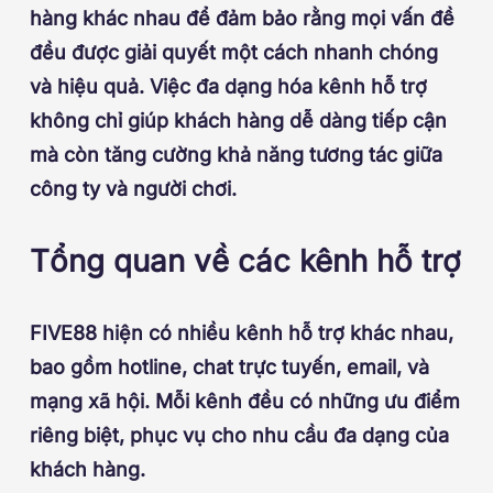
hàng khác nhau để đảm bảo rằng mọi vấn đề
đều được giải quyết một cách nhanh chóng
và hiệu quả. Việc đa dạng hóa kênh hỗ trợ
không chỉ giúp khách hàng dễ dàng tiếp cận
mà còn tăng cường khả năng tương tác giữa
công ty và người chơi.
Tổng quan về các kênh hỗ trợ
FIVE88 hiện có nhiều kênh hỗ trợ khác nhau,
bao gồm hotline, chat trực tuyến, email, và
mạng xã hội. Mỗi kênh đều có những ưu điểm
riêng biệt, phục vụ cho nhu cầu đa dạng của
khách hàng.