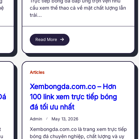
g
Trực tiếp bóng đá đáp ứng trọn vẹn nhu
hệ
cầu xem thể thao cả về mặt chất lượng lẫn
trải...
Read More
Articles
Xembongda.com.co – Hơn
Đá
100 link xem trực tiếp bóng
đá tối ưu nhất
Admin
May 13, 2026
t
Xembongda.com.co là trang xem trực tiếp
ầu
bóng đá chuyên nghiệp, chất lượng và uy