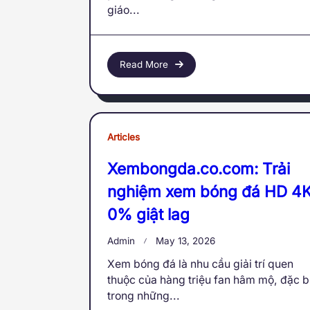
giáo...
Read More
Articles
Xembongda.co.com: Trải
nghiệm xem bóng đá HD 4K
0% giật lag
Admin
May 13, 2026
Xem bóng đá là nhu cầu giải trí quen
thuộc của hàng triệu fan hâm mộ, đặc b
trong những...