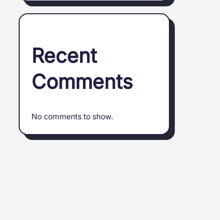
Recent
Comments
No comments to show.