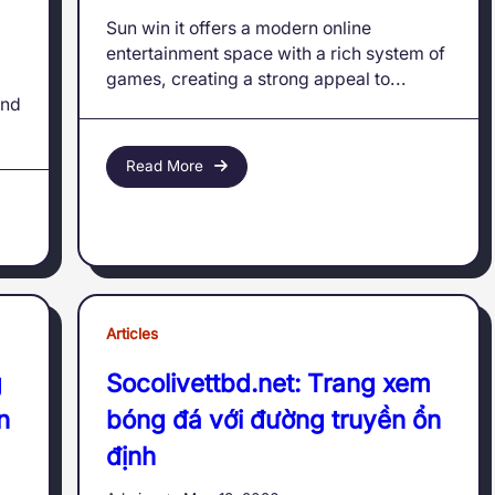
Sun win it offers a modern online
entertainment space with a rich system of
games, creating a strong appeal to...
and
Read More
Articles
g
Socolivettbd.net: Trang xem
n
bóng đá với đường truyền ổn
định