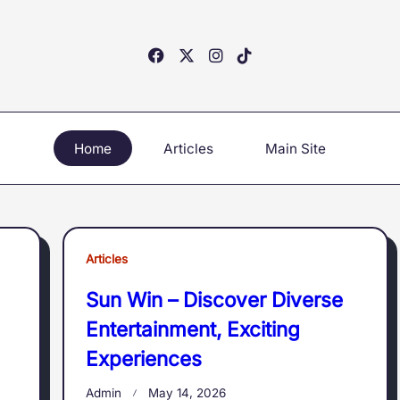
Home
Articles
Main Site
Articles
Sun Win – Discover Diverse
Entertainment, Exciting
Experiences
Admin
May 14, 2026