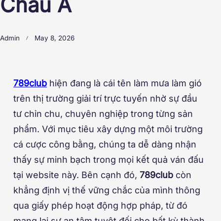
Châu Á
Admin
May 8, 2026
789club
hiện đang là cái tên làm mưa làm gió
trên thị trường giải trí trực tuyến nhờ sự đầu
tư chỉn chu, chuyên nghiệp trong từng sản
phẩm. Với mục tiêu xây dựng một môi trường
cá cược công bằng, chúng ta dễ dàng nhận
thấy sự minh bạch trong mọi kết quả ván đấu
tại website này. Bên cạnh đó,
789club
còn
khẳng định vị thế vững chắc của mình thông
qua giấy phép hoạt động hợp pháp, từ đó
mang lại sự an tâm tuyệt đối cho bất kỳ thành