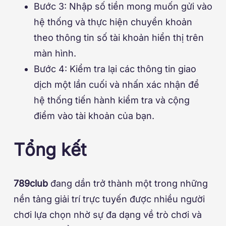
Bước 3: Nhập số tiền mong muốn gửi vào
hệ thống và thực hiện chuyển khoản
theo thông tin số tài khoản hiển thị trên
màn hình.
Bước 4: Kiểm tra lại các thông tin giao
dịch một lần cuối và nhấn xác nhận để
hệ thống tiến hành kiểm tra và cộng
điểm vào tài khoản của bạn.
Tổng kết
789club
đang dần trở thành một trong những
nền tảng giải trí trực tuyến được nhiều người
chơi lựa chọn nhờ sự đa dạng về trò chơi và