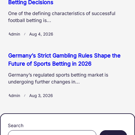
Betting Decisions
One of the defining characteristics of successful
football betting is...
Admin
Aug 4, 2026
Germany’s Strict Gambling Rules Shape the
Future of Sports Betting in 2026
Germany’s regulated sports betting market is
undergoing further changes in...
Admin
Aug 3, 2026
Search