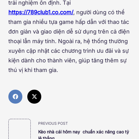
trải nghiệm ổn định. Tại
https://789club1.co.com/
, người dùng có thể
tham gia nhiều tựa game hấp dẫn với thao tác
đơn giản và giao diện dễ sử dụng trên cả điện
thoại lẫn máy tính. Ngoài ra, hệ thống thường
xuyên cập nhật các chương trình ưu đãi và sự
kiện dành cho thành viên, giúp tăng thêm sự
thú vị khi tham gia.
<span
PREVIOUS POST
Kèo nhà cái hôm nay chuẩn xác nâng cao tỷ
lệ thắng