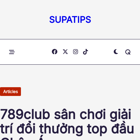
Skip
to
SUPATIPS
content
Articles
789club sân chơi giải
trí đổi thưởng top đầu