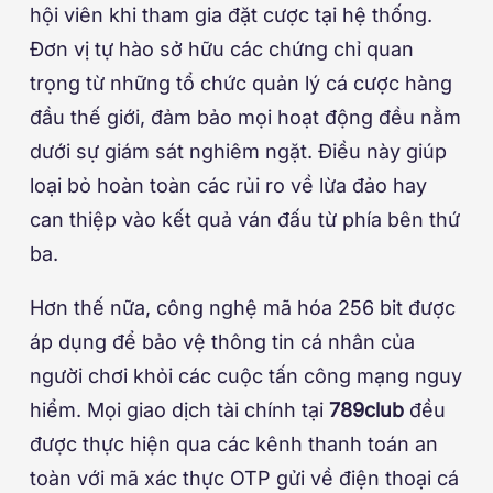
hội viên khi tham gia đặt cược tại hệ thống.
Đơn vị tự hào sở hữu các chứng chỉ quan
trọng từ những tổ chức quản lý cá cược hàng
đầu thế giới, đảm bảo mọi hoạt động đều nằm
dưới sự giám sát nghiêm ngặt. Điều này giúp
loại bỏ hoàn toàn các rủi ro về lừa đảo hay
can thiệp vào kết quả ván đấu từ phía bên thứ
ba.
Hơn thế nữa, công nghệ mã hóa 256 bit được
áp dụng để bảo vệ thông tin cá nhân của
người chơi khỏi các cuộc tấn công mạng nguy
hiểm. Mọi giao dịch tài chính tại
789club
đều
được thực hiện qua các kênh thanh toán an
toàn với mã xác thực OTP gửi về điện thoại cá