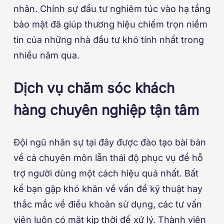
nhân. Chính sự đầu tư nghiêm túc vào hạ tầng
bảo mật đã giúp thương hiệu chiếm trọn niềm
tin của những nhà đầu tư khó tính nhất trong
nhiều năm qua.
Dịch vụ chăm sóc khách
hàng chuyên nghiệp tận tâm
Đội ngũ nhân sự tại đây được đào tạo bài bản
về cả chuyên môn lẫn thái độ phục vụ để hỗ
trợ người dùng một cách hiệu quả nhất. Bất
kể bạn gặp khó khăn về vấn đề kỹ thuật hay
thắc mắc về điều khoản sử dụng, các tư vấn
viên luôn có mặt kịp thời để xử lý. Thành viên