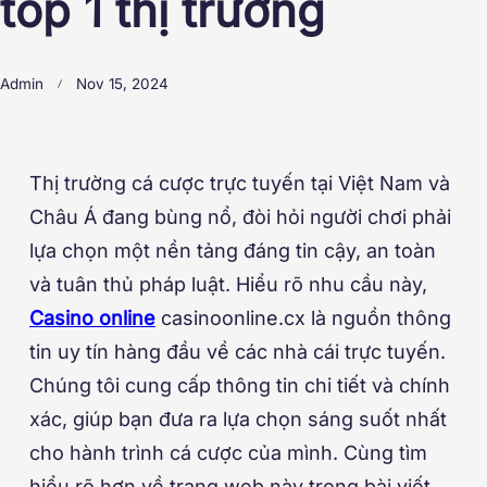
top 1 thị trường
Admin
Nov 15, 2024
Thị trường cá cược trực tuyến tại Việt Nam và
Châu Á đang bùng nổ, đòi hỏi người chơi phải
lựa chọn một nền tảng đáng tin cậy, an toàn
và tuân thủ pháp luật. Hiểu rõ nhu cầu này,
Casino online
casinoonline.cx là nguồn thông
tin uy tín hàng đầu về các nhà cái trực tuyến.
Chúng tôi cung cấp thông tin chi tiết và chính
xác, giúp bạn đưa ra lựa chọn sáng suốt nhất
cho hành trình cá cược của mình. Cùng tìm
hiểu rõ hơn về trang web này trong bài viết