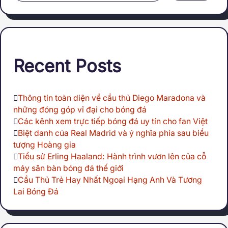
Recent Posts
Thông tin toàn diện về cầu thủ Diego Maradona và
những đóng góp vĩ đại cho bóng đá
Các kênh xem trực tiếp bóng đá uy tín cho fan Việt
Biệt danh của Real Madrid và ý nghĩa phía sau biểu
tượng Hoàng gia
Tiểu sử Erling Haaland: Hành trình vươn lên của cỗ
máy săn bàn bóng đá thế giới
Cầu Thủ Trẻ Hay Nhất Ngoại Hạng Anh Và Tương
Lai Bóng Đá