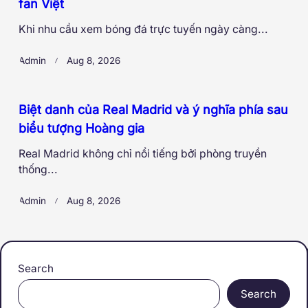
fan Việt
Khi nhu cầu xem bóng đá trực tuyến ngày càng...
Admin
Aug 8, 2026
Biệt danh của Real Madrid và ý nghĩa phía sau
biểu tượng Hoàng gia
Real Madrid không chỉ nổi tiếng bởi phòng truyền
thống...
Admin
Aug 8, 2026
Search
Search