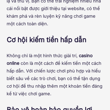
lạ và thú vị. Bạn có thể trải nghiệm nhiều nhà
cái nổi bật được giới thiệu tại website, có thể
khám phá và rèn luyện kỹ năng chơi game
một cách toàn diện.
Cơ hội kiếm tiền hấp dẫn
Không chỉ là một hình thức giải trí,
casino
online
còn là một cách để kiếm tiền một cách
hấp dẫn. Với chiến lược chơi phù hợp và hiểu
biết sâu về các trò chơi, bạn có thể tận dụng
cơ hội để thu nhập thêm một khoản tiền đáng
kể từ việc chơi game.
Bảo vệ hoàn hảo quyền lợi