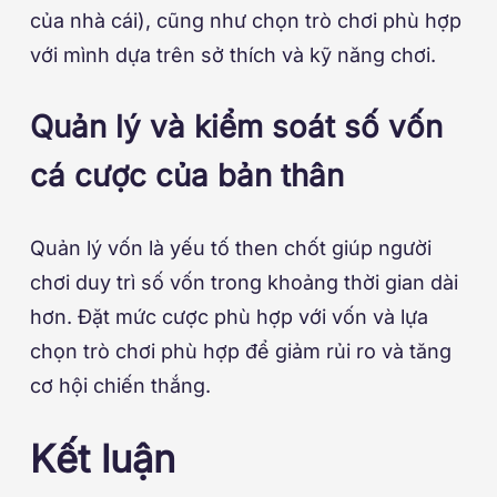
của nhà cái), cũng như chọn trò chơi phù hợp
với mình dựa trên sở thích và kỹ năng chơi.
Quản lý và kiểm soát số vốn
cá cược của bản thân
Quản lý vốn là yếu tố then chốt giúp người
chơi duy trì số vốn trong khoảng thời gian dài
hơn. Đặt mức cược phù hợp với vốn và lựa
chọn trò chơi phù hợp để giảm rủi ro và tăng
cơ hội chiến thắng.
Kết luận