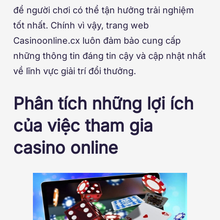
để người chơi có thể tận hưởng trải nghiệm
tốt nhất. Chính vì vậy, trang web
Casinoonline.cx luôn đảm bảo cung cấp
những thông tin đáng tin cậy và cập nhật nhất
về lĩnh vực giải trí đổi thưởng.
Phân tích những lợi ích
của việc tham gia
casino online