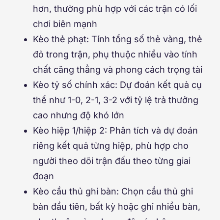
hơn, thường phù hợp với các trận có lối
chơi biên mạnh
Kèo thẻ phạt: Tính tổng số thẻ vàng, thẻ
đỏ trong trận, phụ thuộc nhiều vào tính
chất căng thẳng và phong cách trọng tài
Kèo tỷ số chính xác: Dự đoán kết quả cụ
thể như 1-0, 2-1, 3-2 với tỷ lệ trả thưởng
cao nhưng độ khó lớn
Kèo hiệp 1/hiệp 2: Phân tích và dự đoán
riêng kết quả từng hiệp, phù hợp cho
người theo dõi trận đấu theo từng giai
đoạn
Kèo cầu thủ ghi bàn: Chọn cầu thủ ghi
bàn đầu tiên, bất kỳ hoặc ghi nhiều bàn,