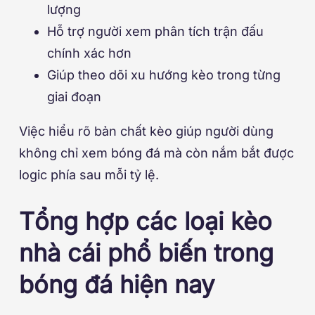
lượng
Hỗ trợ người xem phân tích trận đấu
chính xác hơn
Giúp theo dõi xu hướng kèo trong từng
giai đoạn
Việc hiểu rõ bản chất kèo giúp người dùng
không chỉ xem bóng đá mà còn nắm bắt được
logic phía sau mỗi tỷ lệ.
Tổng hợp các loại kèo
nhà cái phổ biến trong
bóng đá hiện nay