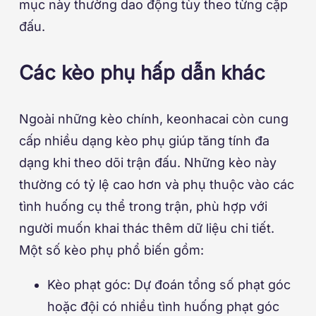
mục này thường dao động tùy theo từng cặp
đấu.
Các kèo phụ hấp dẫn khác
Ngoài những kèo chính, keonhacai còn cung
cấp nhiều dạng kèo phụ giúp tăng tính đa
dạng khi theo dõi trận đấu. Những kèo này
thường có tỷ lệ cao hơn và phụ thuộc vào các
tình huống cụ thể trong trận, phù hợp với
người muốn khai thác thêm dữ liệu chi tiết.
Một số kèo phụ phổ biến gồm:
Kèo phạt góc: Dự đoán tổng số phạt góc
hoặc đội có nhiều tình huống phạt góc