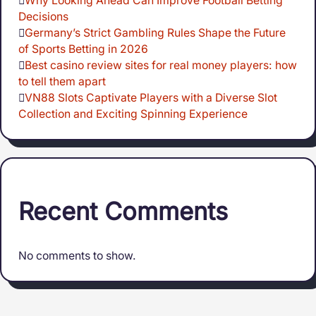
Why Looking Ahead Can Improve Football Betting
Decisions
Germany’s Strict Gambling Rules Shape the Future
of Sports Betting in 2026
Best casino review sites for real money players: how
to tell them apart
VN88 Slots Captivate Players with a Diverse Slot
Collection and Exciting Spinning Experience
Recent Comments
No comments to show.