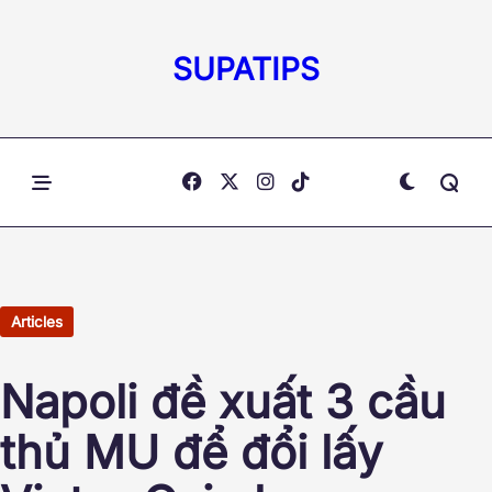
Skip
to
SUPATIPS
content
Articles
Napoli đề xuất 3 cầu
thủ MU để đổi lấy