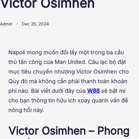
Victor Osimhen
Admin
Dec 25, 2024
Napoli mong muốn đổi lấy một trong ba cầu
thủ tấn công của Man United. Câu lạc bộ đặt
mục tiêu chuyển nhượng Victor Osimhen cho
Qủy đỏ mà không cần phải thanh toán khoản
phí nào. Bài viết dưới đây của
W88
sẽ bật mí
cho bạn thông tin hữu ích xoay quanh vấn đề
nóng hổi này.
Victor Osimhen – Phong