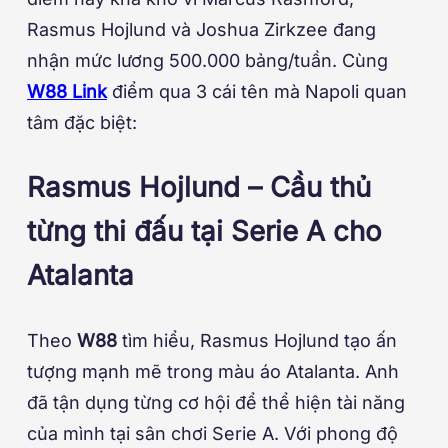
Rasmus Hojlund và Joshua Zirkzee đang
nhận mức lương 500.000 bảng/tuần. Cùng
W88 Link
điểm qua 3 cái tên mà Napoli quan
tâm đặc biệt:
Rasmus Hojlund – Cầu thủ
từng thi đấu tại Serie A cho
Atalanta
Theo
W88
tìm hiểu, Rasmus Hojlund tạo ấn
tượng mạnh mẽ trong màu áo Atalanta. Anh
đã tận dụng từng cơ hội để thể hiện tài năng
của mình tại sân chơi Serie A. Với phong độ