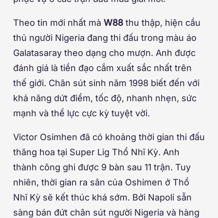
Theo tin mới nhất mà
W88
thu thập, hiện cầu
thủ người Nigeria đang thi đấu trong màu áo
Galatasaray theo dạng cho mượn. Anh được
đánh giá là tiền đạo cắm xuất sắc nhất trên
thế giới. Chân sút sinh năm 1998 biết đến với
khả năng dứt điểm, tốc độ, nhanh nhẹn, sức
mạnh và thể lực cực kỳ tuyệt vời.
Victor Osimhen đã có khoảng thời gian thi đấu
thăng hoa tại Super Lig Thổ Nhĩ Kỳ. Anh
thành công ghi được 9 bàn sau 11 trận. Tuy
nhiên, thời gian ra sân của Oshimen ở Thổ
Nhĩ Kỳ sẽ kết thúc khá sớm. Bởi Napoli sẵn
sàng bán đứt chân sút người Nigeria và hàng