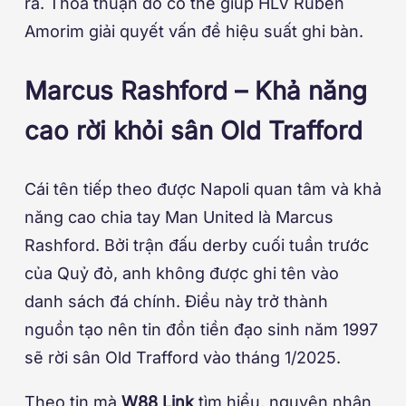
ra. Thỏa thuận đó có thể giúp HLV Ruben
Amorim giải quyết vấn đề hiệu suất ghi bàn.
Marcus Rashford – Khả năng
cao rời khỏi sân Old Trafford
Cái tên tiếp theo được Napoli quan tâm và khả
năng cao chia tay Man United là Marcus
Rashford. Bởi trận đấu derby cuối tuần trước
của Quỷ đỏ, anh không được ghi tên vào
danh sách đá chính. Điều này trở thành
nguồn tạo nên tin đồn tiền đạo sinh năm 1997
sẽ rời sân Old Trafford vào tháng 1/2025.
Theo tin mà
W88 Link
tìm hiểu, nguyên nhân