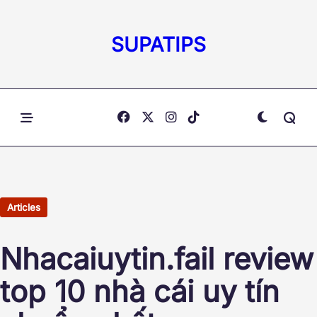
Skip
to
SUPATIPS
content
Articles
Nhacaiuytin.fail review
top 10 nhà cái uy tín