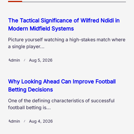
text">Page</span>
The Tactical Significance of Wilfred Ndidi in
Modern Midfield Systems
Picture yourself watching a high-stakes match where
a single player...
Admin
Aug 5, 2026
Why Looking Ahead Can Improve Football
Betting Decisions
One of the defining characteristics of successful
football betting is...
Admin
Aug 4, 2026