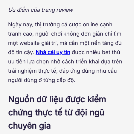
Ưu điểm của trang review
Ngày nay, thị trường cá cược online cạnh
tranh cao, người chơi không đơn giản chỉ tìm
một website giải trí, mà cần một nền tảng đủ
độ tin cậy.
Nhà cái uy tín
được nhiều bet thủ
ưu tiên lựa chọn nhờ cách triển khai dựa trên
trải nghiệm thực tế, đáp ứng đúng nhu cầu
người dùng ở từng cấp độ.
Nguồn dữ liệu được kiểm
chứng thực tế từ đội ngũ
chuyên gia