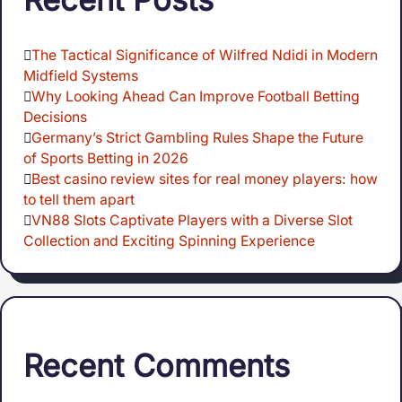
The Tactical Significance of Wilfred Ndidi in Modern
Midfield Systems
Why Looking Ahead Can Improve Football Betting
Decisions
Germany’s Strict Gambling Rules Shape the Future
of Sports Betting in 2026
Best casino review sites for real money players: how
to tell them apart
VN88 Slots Captivate Players with a Diverse Slot
Collection and Exciting Spinning Experience
Recent Comments