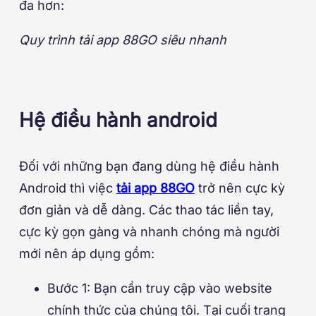
đa hơn:
Quy trình tải app 88GO siêu nhanh
Hệ điều hành android
Đối với những bạn đang dùng hệ điều hành
Android thì việc
tải app 88GO
trở nên cực kỳ
đơn giản và dễ dàng. Các thao tác liền tay,
cực kỳ gọn gàng và nhanh chóng mà người
mới nên áp dụng gồm:
Bước 1: Bạn cần truy cập vào website
chính thức của chúng tôi. Tại cuối trang