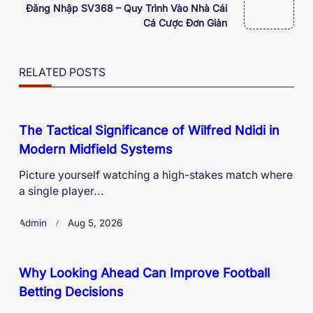
subtitle
Đăng Nhập SV368 – Quy Trình Vào Nhà Cái
Cá Cược Đơn Giản
screen-
reader-
RELATED POSTS
text">Page</span>
The Tactical Significance of Wilfred Ndidi in
Modern Midfield Systems
Picture yourself watching a high-stakes match where
a single player...
Admin
Aug 5, 2026
Why Looking Ahead Can Improve Football
Betting Decisions