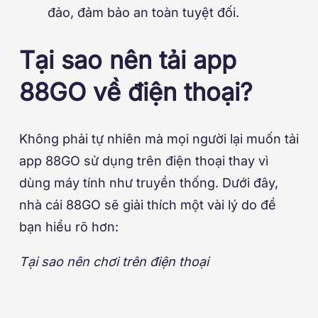
đảo, đảm bảo an toàn tuyệt đối.
Tại sao nên tải app
88GO về điện thoại?
Không phải tự nhiên mà mọi người lại muốn tải
app 88GO sử dụng trên điện thoại thay vì
dùng máy tính như truyền thống. Dưới đây,
nhà cái 88GO sẽ giải thích một vài lý do để
bạn hiểu rõ hơn:
Tại sao nên chơi trên điện thoại