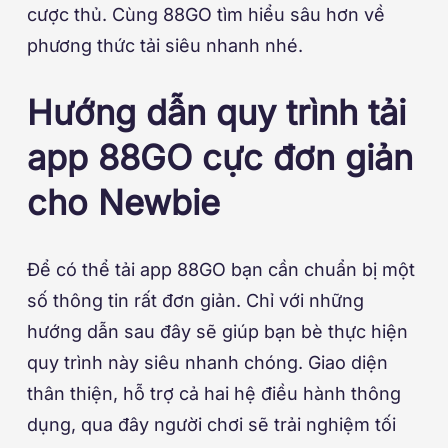
cược thủ. Cùng 88GO tìm hiểu sâu hơn về
phương thức tải siêu nhanh nhé.
Hướng dẫn quy trình tải
app 88GO cực đơn giản
cho Newbie
Để có thể tải app 88GO bạn cần chuẩn bị một
số thông tin rất đơn giản. Chỉ với những
hướng dẫn sau đây sẽ giúp bạn bè thực hiện
quy trình này siêu nhanh chóng. Giao diện
thân thiện, hỗ trợ cả hai hệ điều hành thông
dụng, qua đây người chơi sẽ trải nghiệm tối