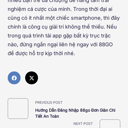
nhiều bạn trẻ ưa chuộng để nâng tầm trải
nghiệm cá cược của mình. Trong thời đại ai
cũng có ít nhất một chiếc smartphone, thì đây
chính là công cụ giải trí không thể thiếu. Nếu
trong quá trình tải app gặp bất kỳ trục trặc
nào, đừng ngần ngại liên hệ ngay với 88GO
để được hỗ trợ kịp thời nhé.
<span
PREVIOUS POST
Hướng Dẫn Đăng Nhập 88go Đơn Giản Chi
class="nav-
Tiết An Toàn
NEXT POST