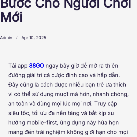
Bước Cho Người Chơi
Mới
Admin
Apr 10, 2025
Tải app
88GO
ngay bây giờ để mở ra thiên
đường giải trí cá cược đỉnh cao và hấp dẫn.
Đây cũng là cách được nhiều bạn trẻ ưa thích
vì có thể sử dụng mượt mà hơn, nhanh chóng,
an toàn và dùng mọi lúc mọi nơi. Truy cập
siêu tốc, tối ưu đa nền tảng và bắt kịp xu
hướng mobile-first, ứng dụng này hứa hẹn
mang đến trải nghiệm không giới hạn cho mọi