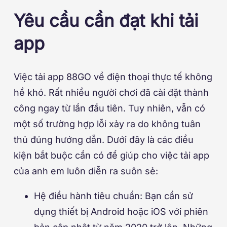
Yêu cầu cần đạt khi tải
app
Việc tải app 88GO về điện thoại thực tế không
hề khó. Rất nhiều người chơi đã cài đặt thành
công ngay từ lần đầu tiên. Tuy nhiên, vẫn có
một số trường hợp lỗi xảy ra do không tuân
thủ đúng hướng dẫn. Dưới đây là các điều
kiện bắt buộc cần có để giúp cho việc tải app
của anh em luôn diễn ra suôn sẻ:
Hệ điều hành tiêu chuẩn: Bạn cần sử
dụng thiết bị Android hoặc iOS với phiên