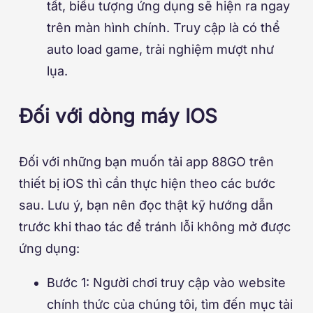
tất, biểu tượng ứng dụng sẽ hiện ra ngay
trên màn hình chính. Truy cập là có thể
auto load game, trải nghiệm mượt như
lụa.
Đối với dòng máy IOS
Đối với những bạn muốn tải app 88GO trên
thiết bị iOS thì cần thực hiện theo các bước
sau. Lưu ý, bạn nên đọc thật kỹ hướng dẫn
trước khi thao tác để tránh lỗi không mở được
ứng dụng:
Bước 1: Người chơi truy cập vào website
chính thức của chúng tôi, tìm đến mục tải