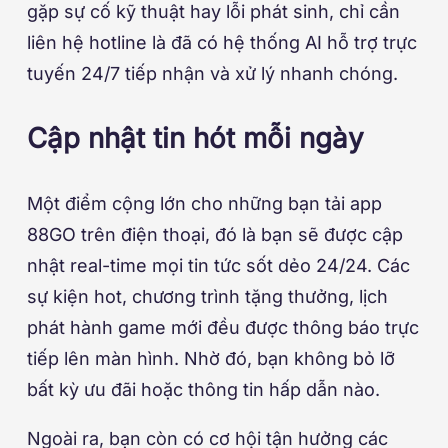
gặp sự cố kỹ thuật hay lỗi phát sinh, chỉ cần
liên hệ hotline là đã có hệ thống AI hỗ trợ trực
tuyến 24/7 tiếp nhận và xử lý nhanh chóng.
Cập nhật tin hót mỗi ngày
Một điểm cộng lớn cho những bạn tải app
88GO trên điện thoại, đó là bạn sẽ được cập
nhật real-time mọi tin tức sốt dẻo 24/24. Các
sự kiện hot, chương trình tặng thưởng, lịch
phát hành game mới đều được thông báo trực
tiếp lên màn hình. Nhờ đó, bạn không bỏ lỡ
bất kỳ ưu đãi hoặc thông tin hấp dẫn nào.
Ngoài ra, bạn còn có cơ hội tận hưởng các