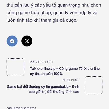
thủ cần lưu ý các yếu tố quan trọng như chọn
cổng game hợp pháp, quản lý vốn hợp lý và
luôn tỉnh táo khi tham gia cá cược.
<span
PREVIOUS POST
Taixiu-online.vip – Cổng game Tài Xỉu online
class="nav-
uy tín, an toàn 100%
NEXT POST
subtitle
Game bài đổi thưởng uy tín gamebai.io – Đỉnh
cao giải trí, đổi thưởng đỉnh cao
screen-
reader-
RELATED POSTS