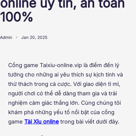
online uy tín, an toàn
100%
Admin
Jan 20, 2025
Cổng game Taixiu-online.vip là điểm đến lý
tưởng cho những ai yêu thích sự kịch tính và
thử thách trong cá cược. Với giao diện tỉ mỉ,
người chơi có thể dễ dàng tham gia và trải
nghiệm cảm giác thắng lớn. Cùng chúng tôi
khám phá những yếu tố nổi bật của cổng
game
Tài Xỉu online
trong bài viết dưới đây.