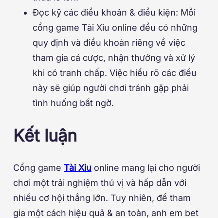
Đọc kỹ các điều khoản & điều kiện: Mỗi
cổng game Tài Xỉu online đều có những
quy định và điều khoản riêng về việc
tham gia cá cược, nhận thưởng và xử lý
khi có tranh chấp. Việc hiểu rõ các điều
này sẽ giúp người chơi tránh gặp phải
tình huống bất ngờ.
Kết luận
Cổng game
Tài Xỉu
online mang lại cho người
chơi một trải nghiệm thú vị và hấp dẫn với
nhiều cơ hội thắng lớn. Tuy nhiên, để tham
gia một cách hiệu quả & an toàn, anh em bet