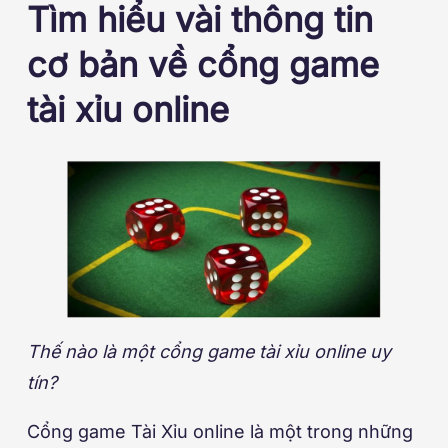
Tìm hiểu vài thông tin
cơ bản về cổng game
tài xỉu online
Thế nào là một cổng game tài xỉu online uy
tín?
Cổng game Tài Xỉu online là một trong những