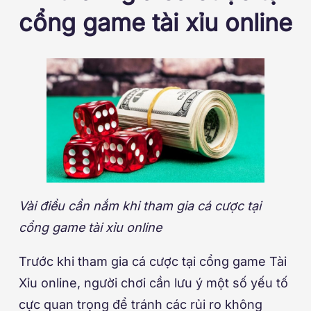
cổng game tài xỉu online
Vài điều cần nắm khi tham gia cá cược tại
cổng game tài xỉu online
Trước khi tham gia cá cược tại cổng game Tài
Xỉu online, người chơi cần lưu ý một số yếu tố
cực quan trọng để tránh các rủi ro không