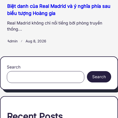
Biệt danh của Real Madrid và ý nghĩa phía sau
biểu tượng Hoàng gia
Real Madrid không chỉ nổi tiếng bởi phòng truyền
thống...
Admin
Aug 8, 2026
Search
Search
Recent Posts