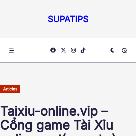
Skip
to
SUPATIPS
content
Articles
Taixiu-online.vip –
Cổng game Tài Xỉu