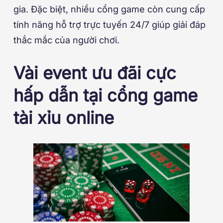
gia. Đặc biệt, nhiều cổng game còn cung cấp
tính năng hỗ trợ trực tuyến 24/7 giúp giải đáp
thắc mắc của người chơi.
Vài event ưu đãi cực
hấp dẫn tại cổng game
tài xỉu online