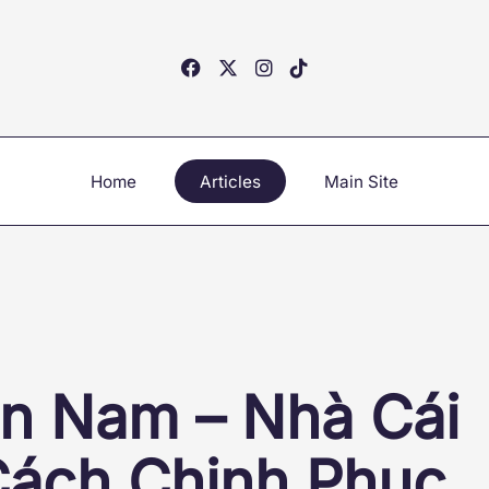
Home
Articles
Main Site
ền Nam – Nhà Cái
Cách Chinh Phục