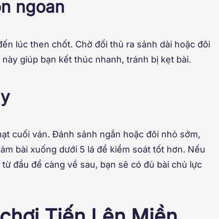
ôn ngoan
 đến lúc then chốt. Chờ đối thủ ra sảnh dài hoặc đôi
 này giúp bạn kết thúc nhanh, tránh bị kẹt bài.
ay
phạt cuối ván. Đánh sảnh ngắn hoặc đôi nhỏ sớm,
 giảm bài xuống dưới 5 lá để kiểm soát tốt hơn. Nếu
 từ đầu để càng về sau, bạn sẽ có đủ bài chủ lực
 chơi Tiến Lên Miền