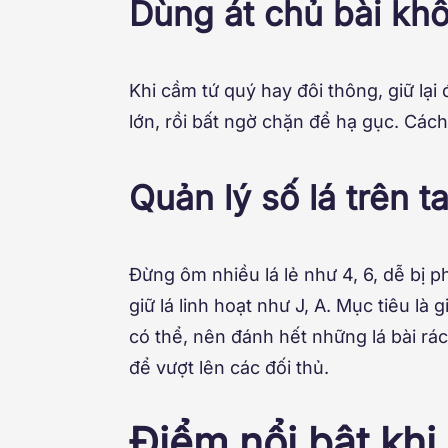
Dùng át chủ bài kh
Khi cầm tứ quý hay đôi thông, giữ lại
lớn, rồi bất ngờ chặn để hạ gục. Cách
Quản lý số lá trên t
Đừng ôm nhiều lá lẻ như 4, 6, dễ bị 
giữ lá linh hoạt như J, A. Mục tiêu là
có thể, nên đánh hết những lá bài rác
để vượt lên các đối thủ.
Điểm nổi bật khi