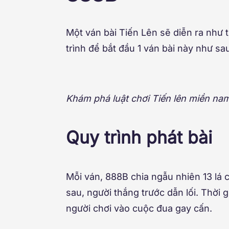
Một ván bài Tiến Lên sẽ diễn ra như t
trình để bắt đầu 1 ván bài này như sa
Khám phá luật chơi Tiến lên miền nam 
Quy trình phát bài
Mỗi ván, 888B chia ngẫu nhiên 13 lá ch
sau, người thắng trước dẫn lối. Thời g
người chơi vào cuộc đua gay cấn.