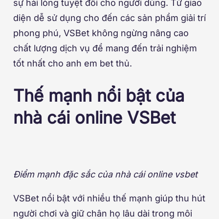
sự hài lòng tuyệt đối cho người dùng. Từ giao
diện dễ sử dụng cho đến các sản phẩm giải trí
phong phú, VSBet không ngừng nâng cao
chất lượng dịch vụ để mang đến trải nghiệm
tốt nhất cho anh em bet thủ.
Thế mạnh nổi bật của
nhà cái online VSBet
Điểm mạnh đặc sắc của nhà cái online vsbet
VSBet nổi bật với nhiều thế mạnh giúp thu hút
người chơi và giữ chân họ lâu dài trong môi