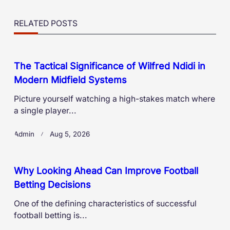
reader-
RELATED POSTS
text">Page</span>
The Tactical Significance of Wilfred Ndidi in
Modern Midfield Systems
Picture yourself watching a high-stakes match where
a single player...
Admin
Aug 5, 2026
Why Looking Ahead Can Improve Football
Betting Decisions
One of the defining characteristics of successful
football betting is...