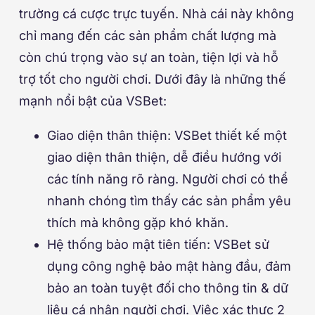
trường cá cược trực tuyến. Nhà cái này không
chỉ mang đến các sản phẩm chất lượng mà
còn chú trọng vào sự an toàn, tiện lợi và hỗ
trợ tốt cho người chơi. Dưới đây là những thế
mạnh nổi bật của VSBet:
Giao diện thân thiện: VSBet thiết kế một
giao diện thân thiện, dễ điều hướng với
các tính năng rõ ràng. Người chơi có thể
nhanh chóng tìm thấy các sản phẩm yêu
thích mà không gặp khó khăn.
Hệ thống bảo mật tiên tiến: VSBet sử
dụng công nghệ bảo mật hàng đầu, đảm
bảo an toàn tuyệt đối cho thông tin & dữ
liệu cá nhân người chơi. Việc xác thực 2