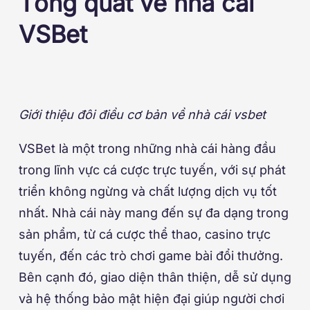
Tổng quát về nhà cái
VSBet
Giới thiệu đôi điều cơ bản về nhà cái vsbet
VSBet là một trong những nhà cái hàng đầu
trong lĩnh vực cá cược trực tuyến, với sự phát
triển không ngừng và chất lượng dịch vụ tốt
nhất. Nhà cái này mang đến sự đa dạng trong
sản phẩm, từ cá cược thể thao, casino trực
tuyến, đến các trò chơi game bài đổi thưởng.
Bên cạnh đó, giao diện thân thiện, dễ sử dụng
và hệ thống bảo mật hiện đại giúp người chơi