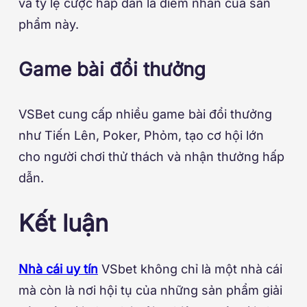
và tỷ lệ cược hấp dẫn là điểm nhấn của sản
phẩm này.
Game bài đổi thưởng
VSBet cung cấp nhiều game bài đổi thưởng
như Tiến Lên, Poker, Phỏm, tạo cơ hội lớn
cho người chơi thử thách và nhận thưởng hấp
dẫn.
Kết luận
Nhà cái uy tín
VSbet không chỉ là một nhà cái
mà còn là nơi hội tụ của những sản phẩm giải