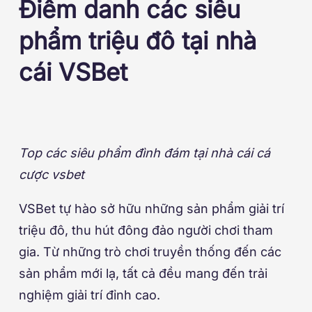
Điểm danh các siêu
phẩm triệu đô tại nhà
cái VSBet
Top các siêu phẩm đình đám tại nhà cái cá
cược vsbet
VSBet tự hào sở hữu những sản phẩm giải trí
triệu đô, thu hút đông đảo người chơi tham
gia. Từ những trò chơi truyền thống đến các
sản phẩm mới lạ, tất cả đều mang đến trải
nghiệm giải trí đỉnh cao.