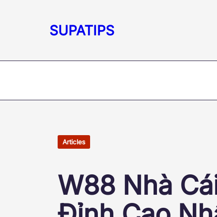
Skip
to
SUPATIPS
content
Articles
W88 Nhà Cái
Đỉnh Cao Nh