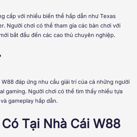
g cấp với nhiều biến thể hấp dẫn như Texas
 Người chơi có thể tham gia các bàn chơi với
mới bắt đầu đến các cao thủ chuyên nghiệp.
ử
 W88 đáp ứng nhu cầu giải trí của cả những người
al gaming. Người chơi có thể tìm thấy nhiều tựa
 và gameplay hấp dẫn.
 Có Tại Nhà Cái W88