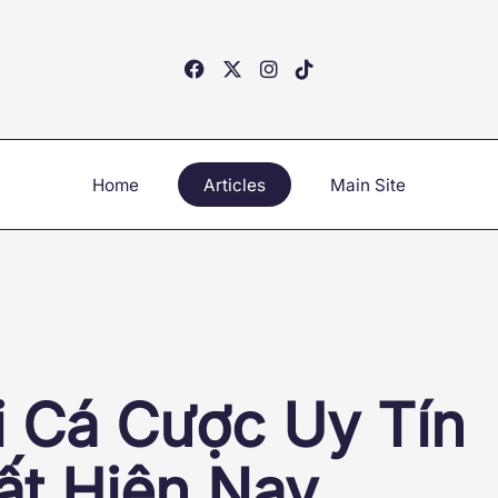
Home
Articles
Main Site
 Cá Cược Uy Tín
ất Hiện Nay