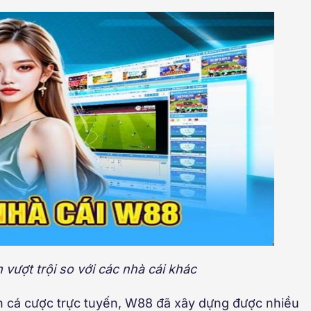
ượt trội so với các nhà cái khác
h cá cược trực tuyến, W88 đã xây dựng được nhiều