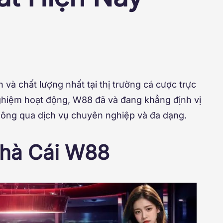
 và chất lượng nhất tại thị trường cá cược trực
ghiệm hoạt động, W88 đã và đang khẳng định vị
thông qua dịch vụ chuyên nghiệp và đa dạng.
hà Cái W88