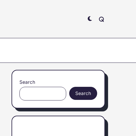
Search
Search