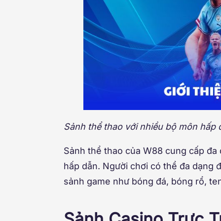
Sảnh thể thao với nhiều bộ môn hấp 
Sảnh thể thao của W88 cung cấp đa dạ
hấp dẫn. Người chơi có thể đa dạng đ
sảnh game như bóng đá, bóng rổ, ten
Sảnh Casino Trực 