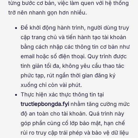
từng bước cơ bản, việc làm quen với hệ thống
trở nên nhanh gọn hơn nhiều.
Để khởi động hành trình, người dùng truy
cập trang chủ và tiến hành tạo tài khoản
bằng cách nhập các thông tin cơ bản như
email hoặc số điện thoại. Quy trình được
tinh giản tối đa, không yêu cầu thao tác
phức tạp, rút ngắn thời gian đăng ký
xuống chỉ còn vài phút.
Thực hiện xác thực thông tin tại
tructiepbongda.fyi
nhằm tăng cường mức
độ an toàn cho tài khoản. Quá trình này
góp phần củng cố lớp bảo mật, hạn chế
rủi ro truy cập trái phép và bảo vệ dữ liệu