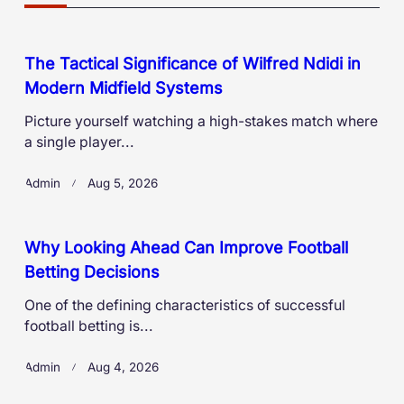
text">Page</span>
The Tactical Significance of Wilfred Ndidi in
Modern Midfield Systems
Picture yourself watching a high-stakes match where
a single player...
Admin
Aug 5, 2026
Why Looking Ahead Can Improve Football
Betting Decisions
One of the defining characteristics of successful
football betting is...
Admin
Aug 4, 2026