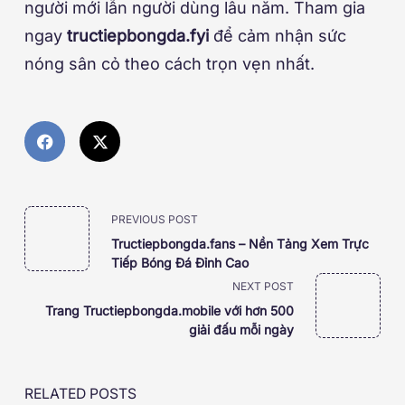
người mới lẫn người dùng lâu năm. Tham gia
ngay
tructiepbongda.fyi
để cảm nhận sức
nóng sân cỏ theo cách trọn vẹn nhất.
<span
PREVIOUS POST
Tructiepbongda.fans – Nền Tảng Xem Trực
class="nav-
Tiếp Bóng Đá Đỉnh Cao
NEXT POST
subtitle
Trang Tructiepbongda.mobile với hơn 500
giải đấu mỗi ngày
screen-
reader-
RELATED POSTS