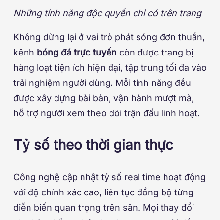
Những tính năng độc quyền chỉ có trên trang
Không dừng lại ở vai trò phát sóng đơn thuần,
kênh
bóng đá trực tuyến
còn được trang bị
hàng loạt tiện ích hiện đại, tập trung tối đa vào
trải nghiệm người dùng. Mỗi tính năng đều
được xây dựng bài bản, vận hành mượt mà,
hỗ trợ người xem theo dõi trận đấu linh hoạt.
Tỷ số theo thời gian thực
Công nghệ cập nhật tỷ số real time hoạt động
với độ chính xác cao, liên tục đồng bộ từng
diễn biến quan trọng trên sân. Mọi thay đổi