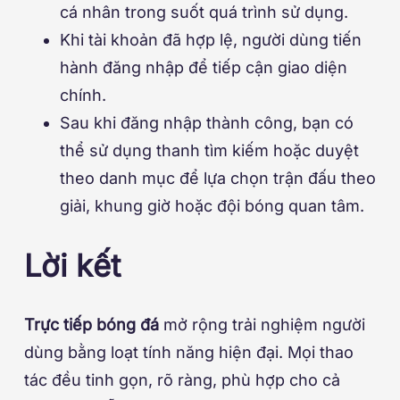
cá nhân trong suốt quá trình sử dụng.
Khi tài khoản đã hợp lệ, người dùng tiến
hành đăng nhập để tiếp cận giao diện
chính.
Sau khi đăng nhập thành công, bạn có
thể sử dụng thanh tìm kiếm hoặc duyệt
theo danh mục để lựa chọn trận đấu theo
giải, khung giờ hoặc đội bóng quan tâm.
Lời kết
Trực tiếp bóng đá
mở rộng trải nghiệm người
dùng bằng loạt tính năng hiện đại. Mọi thao
tác đều tinh gọn, rõ ràng, phù hợp cho cả